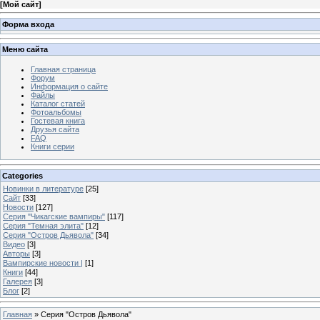
[
Мой сайт
]
Форма входа
Меню сайта
Главная страница
Форум
Информация о сайте
Файлы
Каталог статей
Фотоальбомы
Гостевая книга
Друзья сайта
FAQ
Книги серии
Categories
Новинки в литературе
[25]
Сайт
[33]
Новости
[127]
Серия "Чикагские вампиры"
[117]
Серия "Темная элита"
[12]
Серия "Остров Дьявола"
[34]
Видео
[3]
Авторы
[3]
Вампирские новости |
[1]
Книги
[44]
Галерея
[3]
Блог
[2]
Главная
»
Серия "Остров Дьявола"