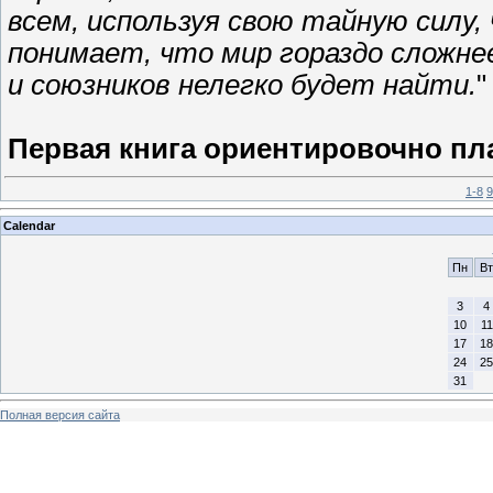
всем, используя свою тайную силу
понимает, что мир гораздо сложнее
и союзников нелегко будет найти.
"
Первая книга ориентировочно пла
1-8
9
Calendar
Пн
Вт
3
4
10
11
17
18
24
25
31
Полная версия сайта