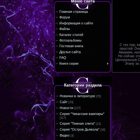
Меню сайта
Главная страница
Форум
Информация о сайте
Файлы
Каталог статей
Фотоальбомы
С тех пор, к
Гостевая книга
простой. Он
Друзья сайта
Америке, нал
Но сейчас эт
FAQ
Центральную Ст
Книги серии
Этану за
Категории раздела
Новинки в литературе
[25]
Сайт
[33]
Новости
[127]
Серия "Чикагские вампиры"
[117]
Серия "Темная элита"
[12]
Серия "Остров Дьявола"
[34]
Видео
[3]