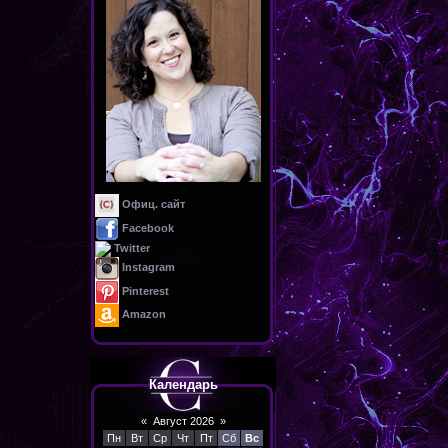
Офиц. сайт
Facebook
Twitter
Instagram
Pinterest
Amazon
Календарь
«
Август 2026
»
Пн
Вт
Ср
Чт
Пт
Сб
Вс