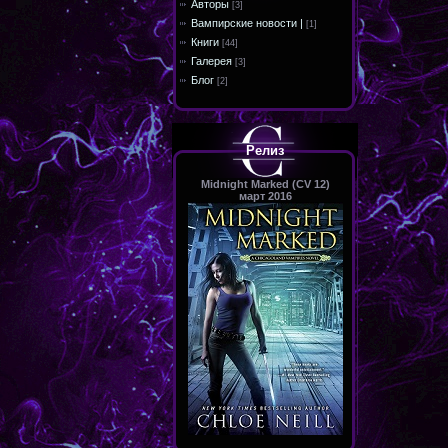
Авторы
[3]
Вампирские новости |
[1]
Книги
[44]
Галерея
[3]
Блог
[2]
Релиз
Midnight Marked (CV 12)
март 2016