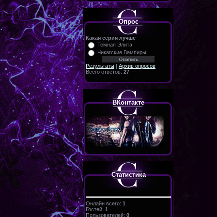
Опрос
Какая серия лучше
Темная Элита
Чикагские Вампиры
Результаты
|
Архив опросов
Всего ответов:
27
ВКонтакте
Статистика
Онлайн всего:
1
Гостей:
1
Пользователей:
0