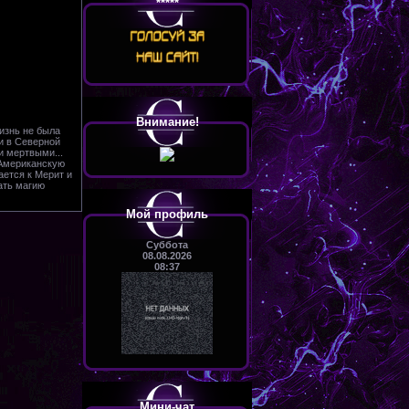
*****
Внимание!
жизнь не была
и в Северной
и мертвыми...
-Американскую
ается к Мерит и
ать магию
Мой профиль
Суббота
08.08.2026
08:37
Мини-чат