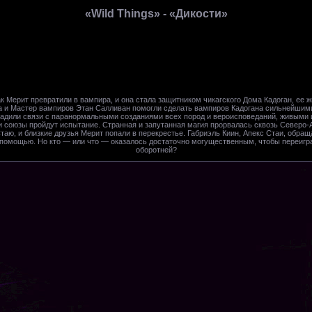
«Wild Things» - «Дикости»
ак Мерит превратили в вампира, и она стала защитником чикагского Дома Кадоган, ее 
а и Мастер вампиров Этан Салливан помогли сделать вампиров Кадогана сильнейшим
адили связи с паранормальными созданиями всех пород и вероисповеданий, живыми 
и союзы пройдут испытание. Странная и запутанная магия прорвалась сквозь Северо
аю, и близкие друзья Мерит попали в перекрестье. Габриэль Киин, Апекс Стаи, обращ
 помощью. Но кто — или что — оказалось достаточно могущественным, чтобы переигр
оборотней?