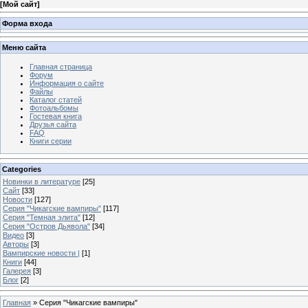
[
Мой сайт
]
Форма входа
Меню сайта
Главная страница
Форум
Информация о сайте
Файлы
Каталог статей
Фотоальбомы
Гостевая книга
Друзья сайта
FAQ
Книги серии
Categories
Новинки в литературе
[25]
Сайт
[33]
Новости
[127]
Серия "Чикагские вампиры"
[117]
Серия "Темная элита"
[12]
Серия "Остров Дьявола"
[34]
Видео
[3]
Авторы
[3]
Вампирские новости |
[1]
Книги
[44]
Галерея
[3]
Блог
[2]
Главная
»
Серия "Чикагские вампиры"