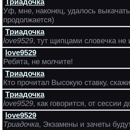
Триадочка
Уф, мне, наконец, удалось выкачат
продолжается)
Триадочка
love9529
, тут щипцами словечка не 
love9529
Ребята, не молчите!
Триадочка
Кто прочитал Высокую ставку, скажит
Триадочка
love9529
, как говорится, от сессии д
love9529
Триадочка
, Экзамены и зачеты будут