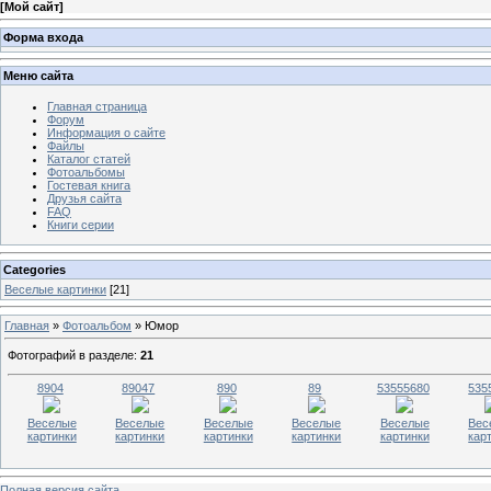
[
Мой сайт
]
Форма входа
Меню сайта
Главная страница
Форум
Информация о сайте
Файлы
Каталог статей
Фотоальбомы
Гостевая книга
Друзья сайта
FAQ
Книги серии
Categories
Веселые картинки
[21]
Главная
»
Фотоальбом
» Юмор
Фотографий в разделе
:
21
8904
89047
890
89
53555680
535
Веселые
Веселые
Веселые
Веселые
Веселые
Вес
картинки
картинки
картинки
картинки
картинки
кар
Полная версия сайта